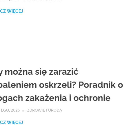
CZ WIĘCEJ
y można się zarazić
paleniem oskrzeli? Poradnik o
ogach zakażenia i ochronie
TEGO, 2026
ATROX
ZDROWIE I URODA
CZ WIĘCEJ