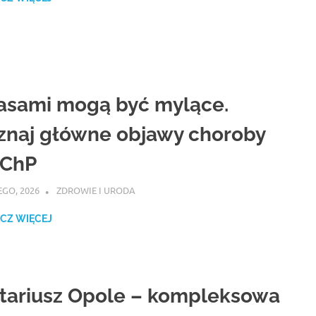
asami mogą być mylące.
znaj główne objawy choroby
ChP
EGO, 2026
ATROX
ZDROWIE I URODA
CZ WIĘCEJ
tariusz Opole – kompleksowa