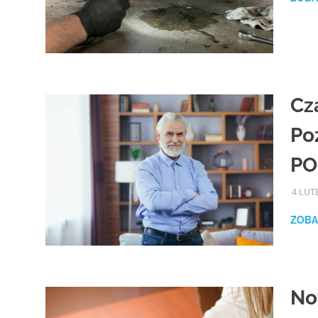
Cz
Po
PO
4 LUT
ZOBA
No