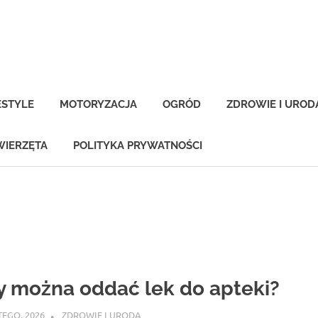
-
na.pl
ESTYLE
MOTORYZACJA
OGRÓD
ZDROWIE I UROD
WIERZĘTA
POLITYKA PRYWATNOŚCI
y można oddać lek do apteki?
TEGO, 2026
ATROX
ZDROWIE I URODA