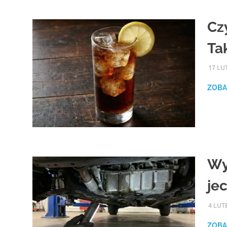
Cz
Ta
17 LU
ZOBA
Wy
je
4 LUT
ZOBA