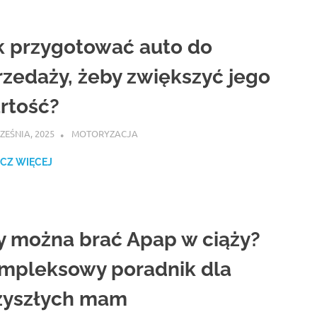
k przygotować auto do
rzedaży, żeby zwiększyć jego
rtość?
ZEŚNIA, 2025
ATROX
MOTORYZACJA
CZ WIĘCEJ
y można brać Apap w ciąży?
mpleksowy poradnik dla
zyszłych mam