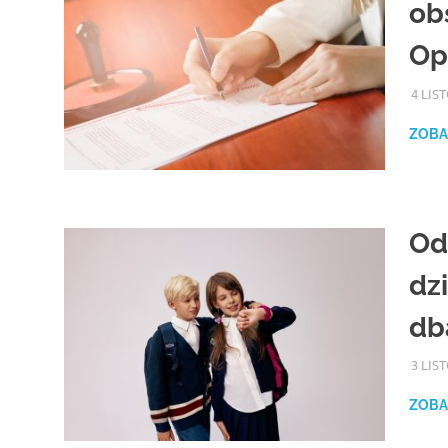
ob
Op
4 LIS
ZOBA
Od
dzi
db
3 LIS
ZOBA