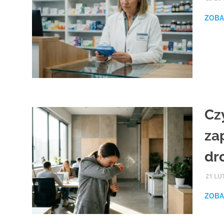
ZOBA
Cz
za
dr
21 LU
ZOBA