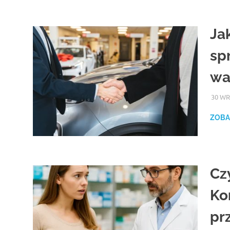
Ja
sp
wa
30 WR
ZOBA
Cz
Ko
pr