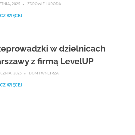
ETNIA, 2025
ATROX
ZDROWIE I URODA
CZ WIĘCEJ
zeprowadzki w dzielnicach
rszawy z firmą LevelUP
YCZNIA, 2025
ATROX
DOM I WNĘTRZA
CZ WIĘCEJ