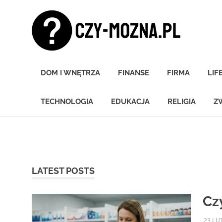
Skip
Czy
to
content
moz
Znamy
się
DOM I WNĘTRZA
FINANSE
FIRMA
LIF
na
wszystkim!
TECHNOLOGIA
EDUKACJA
RELIGIA
Z
LATEST POSTS
Cz
23 LU