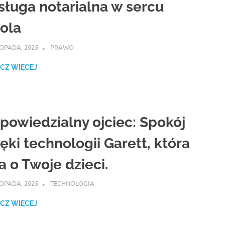
sługa notarialna w sercu
ola
TOPADA, 2025
ATROX
PRAWO
CZ WIĘCEJ
powiedzialny ojciec: Spokój
ęki technologii Garett, która
a o Twoje dzieci.
TOPADA, 2025
ATROX
TECHNOLOGIA
CZ WIĘCEJ