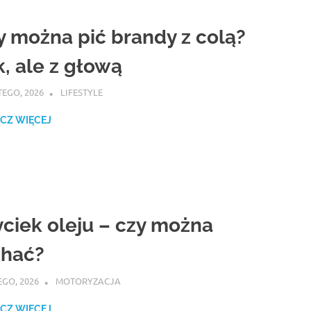
y można pić brandy z colą?
k, ale z głową
TEGO, 2026
ATROX
LIFESTYLE
CZ WIĘCEJ
ciek oleju – czy można
chać?
EGO, 2026
ATROX
MOTORYZACJA
CZ WIĘCEJ