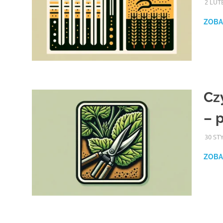
2 LUT
ZOBA
Cz
– 
30 ST
ZOBA