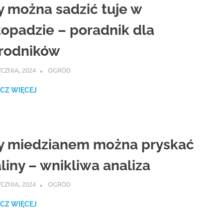
y można sadzić tuje w
stopadzie – poradnik dla
rodników
YCZNIA, 2024
ATROX
OGRÓD
CZ WIĘCEJ
y miedzianem można pryskać
liny – wnikliwa analiza
YCZNIA, 2024
ATROX
OGRÓD
CZ WIĘCEJ