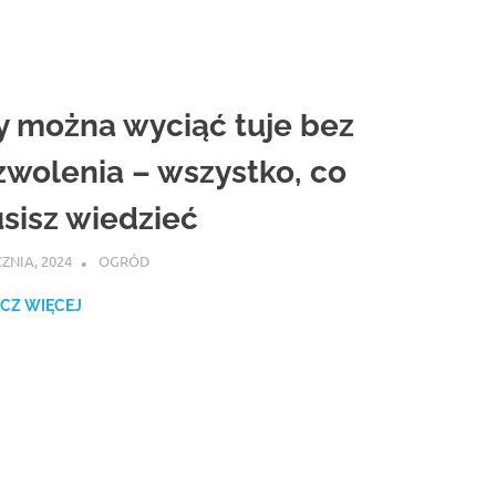
y można wyciąć tuje bez
zwolenia – wszystko, co
sisz wiedzieć
CZNIA, 2024
ATROX
OGRÓD
CZ WIĘCEJ