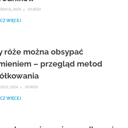
ERWCA, 2024
ATROX
OGRÓD
CZ WIĘCEJ
y róże można obsypać
mieniem – przegląd metod
iółkowania
TEGO, 2024
ATROX
OGRÓD
CZ WIĘCEJ