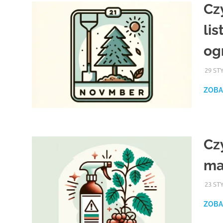
Cz
li
og
29 ST
ZOBA
Cz
ma
23 ST
ZOBA