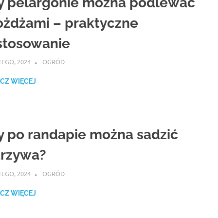
y pelargonie można podlewać
ożdżami – praktyczne
stosowanie
TEGO, 2024
ATROX
OGRÓD
CZ WIĘCEJ
y po randapie można sadzić
rzywa?
TEGO, 2024
ATROX
OGRÓD
CZ WIĘCEJ