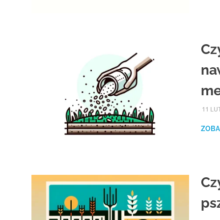
Cz
na
me
11 LU
ZOBA
Cz
ps