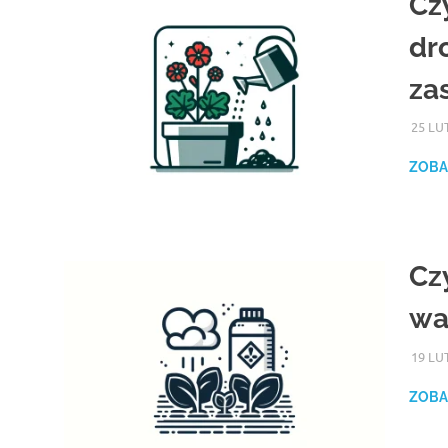
Cz
dr
za
25 LU
ZOBA
Cz
wa
19 LU
ZOBA