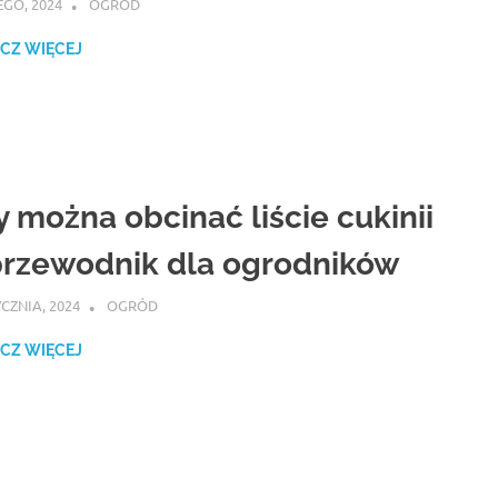
EGO, 2024
ATROX
OGRÓD
CZ WIĘCEJ
y można obcinać liście cukinii
przewodnik dla ogrodników
YCZNIA, 2024
ATROX
OGRÓD
CZ WIĘCEJ