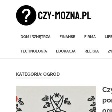
Skip
Czy
to
content
moz
Znamy
się
DOM I WNĘTRZA
FINANSE
FIRMA
LIF
na
wszystkim!
TECHNOLOGIA
EDUKACJA
RELIGIA
Z
KATEGORIA:
OGRÓD
Cz
po
og