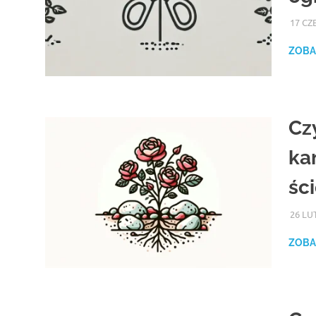
17 CZ
ZOBA
Cz
ka
śc
26 LU
ZOBA