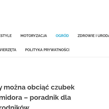
-
na.pl
ESTYLE
MOTORYZACJA
OGRÓD
ZDROWIE I UROD
WIERZĘTA
POLITYKA PRYWATNOŚCI
y można obciąć czubek
midora – poradnik dla
rodników