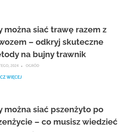
y można siać trawę razem z
wozem – odkryj skuteczne
tody na bujny trawnik
TEGO, 2024
ATROX
OGRÓD
CZ WIĘCEJ
y można siać pszenżyto po
zenżycie – co musisz wiedzieć