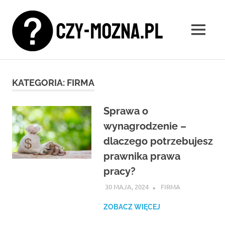
Skip
Czy-
to
content
MENU
mozna.
Znamy
się
na
KATEGORIA:
FIRMA
wszystkim!
Sprawa o
wynagrodzenie –
dlaczego potrzebujesz
prawnika prawa
pracy?
30 MAJA, 2024
ATROX
FIRMA
ZOBACZ WIĘCEJ