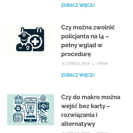
ZOBACZ WIĘCEJ
Czy można zwolnić
policjanta na l4 –
pełny wgląd w
procedurę
5 LUTEGO, 2024
ATROX
FIRMA
ZOBACZ WIĘCEJ
Czy do makro można
wejść bez karty –
rozwiązania i
alternatywy