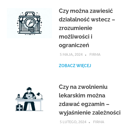
Czy można zawiesić
działalność wstecz –
zrozumienie
możliwości i
ograniczeń
5 MAJA, 2024
ATROX
FIRMA
ZOBACZ WIĘCEJ
Czy na zwolnieniu
lekarskim można
zdawać egzamin –
wyjaśnienie zależności
5 LUTEGO, 2024
ATROX
FIRMA