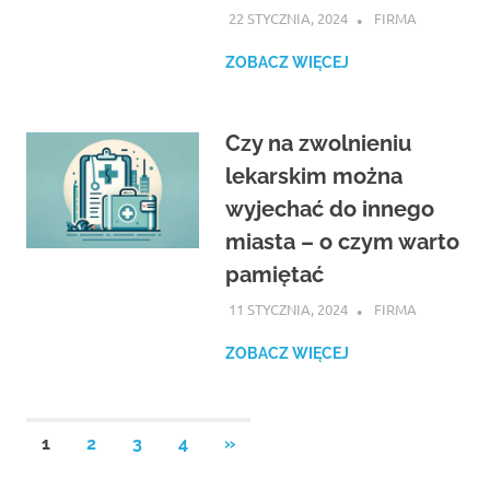
22 STYCZNIA, 2024
ATROX
FIRMA
ZOBACZ WIĘCEJ
Czy na zwolnieniu
lekarskim można
wyjechać do innego
miasta – o czym warto
pamiętać
11 STYCZNIA, 2024
ATROX
FIRMA
ZOBACZ WIĘCEJ
Stronicowanie
NEXT
1
2
3
4
»
POSTS
wpisów