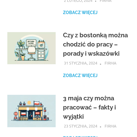
2 LUTEGO, 2024
ATROX
FIRMA
ZOBACZ WIĘCEJ
Czy z bostonką można
chodzić do pracy –
porady i wskazówki
31 STYCZNIA, 2024
ATROX
FIRMA
ZOBACZ WIĘCEJ
3 maja czy można
pracować – fakty i
wyjątki
23 STYCZNIA, 2024
ATROX
FIRMA