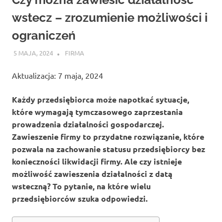
wstecz – zrozumienie możliwości i
ograniczeń
5 MAJA, 2024
ATROX
FIRMA
Aktualizacja: 7 maja, 2024
Każdy przedsiębiorca może napotkać sytuacje,
które wymagają tymczasowego zaprzestania
prowadzenia działalności gospodarczej.
Zawieszenie firmy to przydatne rozwiązanie, które
pozwala na zachowanie statusu przedsiębiorcy bez
konieczności likwidacji firmy. Ale czy istnieje
możliwość zawieszenia działalności z datą
wsteczną? To pytanie, na które wielu
przedsiębiorców szuka odpowiedzi.