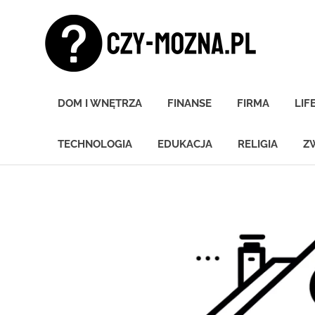
Skip
Czy
to
content
moz
Znamy
się
DOM I WNĘTRZA
FINANSE
FIRMA
LIF
na
wszystkim!
TECHNOLOGIA
EDUKACJA
RELIGIA
Z