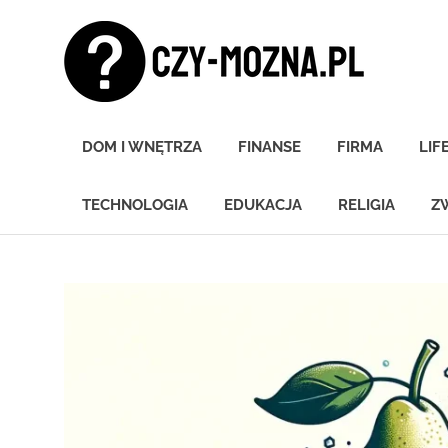
Skip
Czy
to
content
moz
Znamy
się
DOM I WNĘTRZA
FINANSE
FIRMA
LIF
na
wszystkim!
TECHNOLOGIA
EDUKACJA
RELIGIA
Z