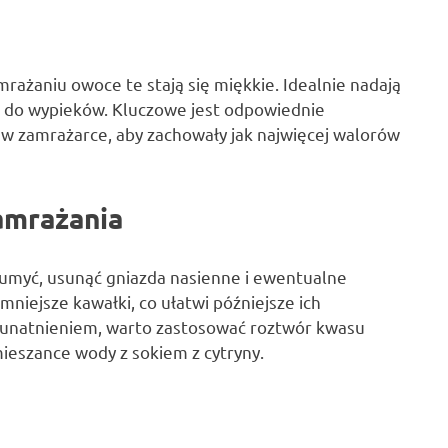
mrażaniu owoce te stają się miękkie. Idealnie nadają
k do wypieków. Kluczowe jest odpowiednie
w zamrażarce, aby zachowały jak najwięcej walorów
amrażania
 umyć, usunąć gniazda nasienne i ewentualne
niejsze kawałki, co ułatwi późniejsze ich
brunatnieniem, warto zastosować roztwór kwasu
ieszance wody z sokiem z cytryny.