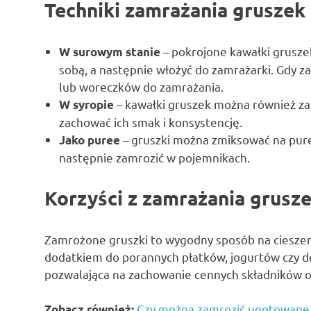
Techniki zamrażania gruszek
– pokrojone kawałki gruszek
W surowym stanie
sobą, a następnie włożyć do zamrażarki. Gdy z
lub woreczków do zamrażania.
– kawałki gruszek można również z
W syropie
zachować ich smak i konsystencję.
– gruszki można zmiksować na pure
Jako puree
następnie zamrozić w pojemnikach.
Korzyści z zamrażania grusz
Zamrożone gruszki to wygodny sposób na cieszeni
dodatkiem do porannych płatków, jogurtów czy 
pozwalająca na zachowanie cennych składników 
Czy można zamrozić ugotowane 
Zobacz również: