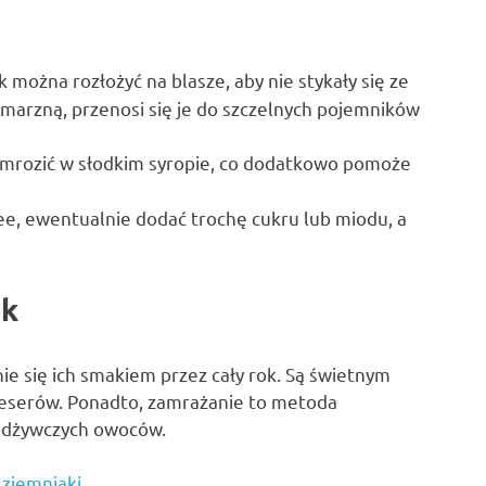
 można rozłożyć na blasze, aby nie stykały się ze
amarzną, przenosi się je do szczelnych pojemników
amrozić w słodkim syropie, co dodatkowo pomoże
e, ewentualnie dodać trochę cukru lub miodu, a
ek
e się ich smakiem przez cały rok. Są świetnym
deserów. Ponadto, zamrażanie to metoda
odżywczych owoców.
ziemniaki