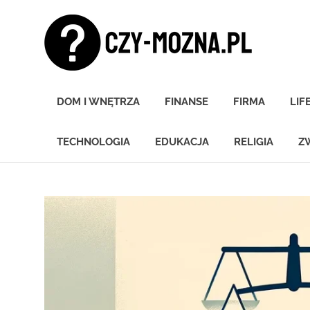
Skip
Czy
to
content
moz
Znamy
się
DOM I WNĘTRZA
FINANSE
FIRMA
LIF
na
wszystkim!
TECHNOLOGIA
EDUKACJA
RELIGIA
Z