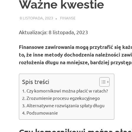
Ważne kwestie
8 LISTOPADA, 2023
ATROX
FINANSE
Aktualizacja: 8 listopada, 2023
Finansowe zawirowania mogą przytrafić się każ
to, że inne metody dochodzenia należności zawio
rozłożenia długu na mniejsze, bardziej przystęp
Spis treści
Czy komornikowi można płacić w ratach?
Zrozumienie procesu egzekucyjnego
Alternatywne rozwiązania spłaty długu
Podsumowanie
Czy komornikowi można płaci