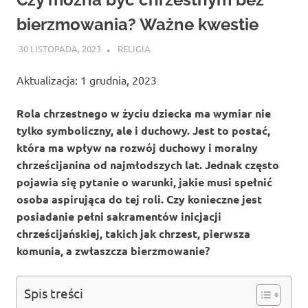
bierzmowania? Ważne kwestie
30 LISTOPADA, 2023
ATROX
RELIGIA
Aktualizacja: 1 grudnia, 2023
Rola chrzestnego w życiu dziecka ma wymiar nie
tylko symboliczny, ale i duchowy. Jest to postać,
która ma wpływ na rozwój duchowy i moralny
chrześcijanina od najmłodszych lat. Jednak często
pojawia się pytanie o warunki, jakie musi spełnić
osoba aspirująca do tej roli. Czy konieczne jest
posiadanie pełni sakramentów inicjacji
chrześcijańskiej, takich jak chrzest, pierwsza
komunia, a zwłaszcza bierzmowanie?
Spis treści