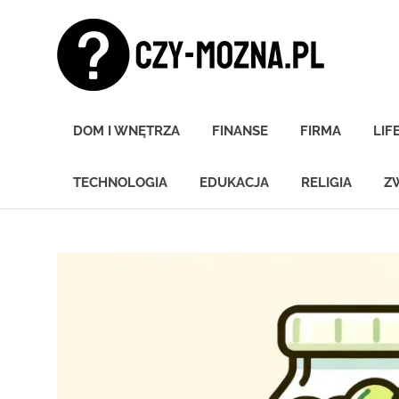
Skip
Czy
to
content
moz
Znamy
się
DOM I WNĘTRZA
FINANSE
FIRMA
LIF
na
wszystkim!
TECHNOLOGIA
EDUKACJA
RELIGIA
Z