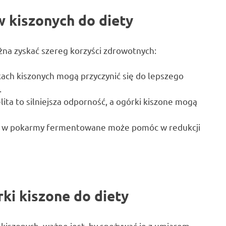
w kiszonych do diety
żna zyskać szereg korzyści zdrowotnych:
kach kiszonych mogą przyczynić się do lepszego
.
elita to silniejsza odporność, a ogórki kiszone mogą
ta w pokarmy fermentowane może pomóc w redukcji
ki kiszone do diety
kiszonych, ważne jest, by spożywać je z umiarem.