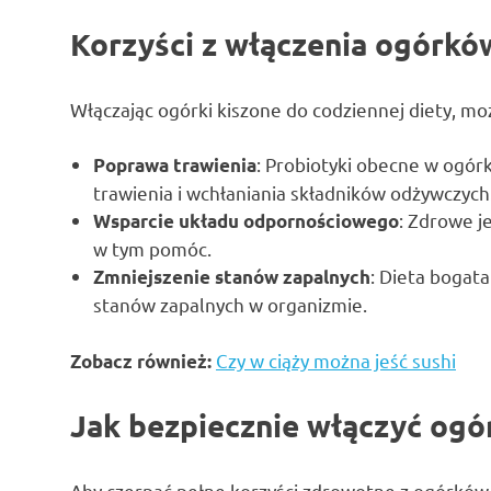
Korzyści z włączenia ogórkó
Włączając ogórki kiszone do codziennej diety, mo
: Probiotyki obecne w ogór
Poprawa trawienia
trawienia i wchłaniania składników odżywczych
: Zdrowe j
Wsparcie układu odpornościowego
w tym pomóc.
: Dieta boga
Zmniejszenie stanów zapalnych
stanów zapalnych w organizmie.
Czy w ciąży można jeść sushi
Zobacz również:
Jak bezpiecznie włączyć ogór
Aby czerpać pełne korzyści zdrowotne z ogórków 