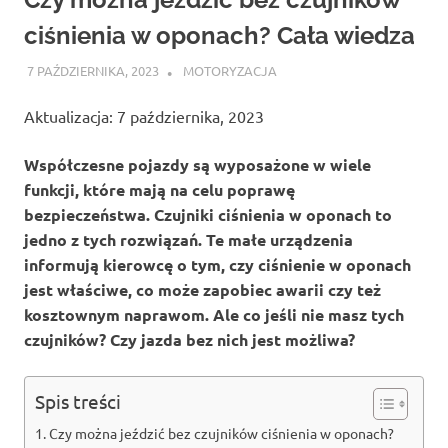
ciśnienia w oponach? Cała wiedza
7 PAŹDZIERNIKA, 2023
ATROX
MOTORYZACJA
Aktualizacja: 7 października, 2023
Współczesne pojazdy są wyposażone w wiele
funkcji, które mają na celu poprawę
bezpieczeństwa. Czujniki ciśnienia w oponach to
jedno z tych rozwiązań. Te małe urządzenia
informują kierowcę o tym, czy ciśnienie w oponach
jest właściwe, co może zapobiec awarii czy też
kosztownym naprawom. Ale co jeśli nie masz tych
czujników? Czy jazda bez nich jest możliwa?
Spis treści
Czy można jeździć bez czujników ciśnienia w oponach?