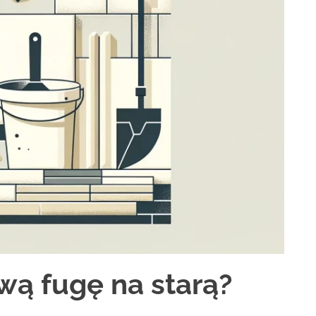
wą fugę na starą?