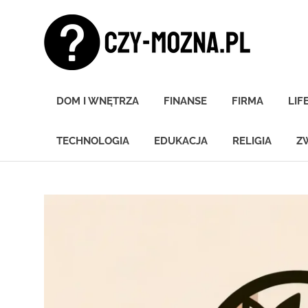
Skip
Czy
to
content
moz
Znamy
się
DOM I WNĘTRZA
FINANSE
FIRMA
LIF
na
wszystkim!
TECHNOLOGIA
EDUKACJA
RELIGIA
Z