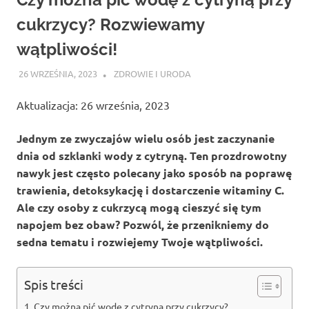
cukrzycy? Rozwiewamy
wątpliwości!
26 WRZEŚNIA, 2023
ATROX
ZDROWIE I URODA
Aktualizacja: 26 września, 2023
Jednym ze zwyczajów wielu osób jest zaczynanie
dnia od szklanki wody z cytryną. Ten prozdrowotny
nawyk jest często polecany jako sposób na poprawę
trawienia, detoksykację i dostarczenie witaminy C.
Ale czy osoby z cukrzycą mogą cieszyć się tym
napojem bez obaw? Pozwól, że przenikniemy do
sedna tematu i rozwiejemy Twoje wątpliwości.
Spis treści
Czy można pić wodę z cytryną przy cukrzycy?