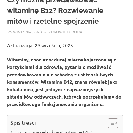
witaminę B12? Rozwiewanie
mitów i rzetelne spojrzenie
29 WRZEŚNIA, 2023
ATROX
ZDROWIE I URODA
Aktualizacja: 29 września, 2023
Witaminy, chociaż w dużej mierze kojarzone są z
korzyściami dla zdrowia, pytania o możliwość
przedawkowania nie schodzą z ust troskliwych
konsumentów. Witamina B12, znana również jako
kobalamina, jest jednym z najważniejszych
składników odżywczych, których potrzebujemy do
prawidłowego funkcjonowania organizmu.
Spis treści
Czy można przedawkować witaminę B12?