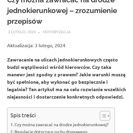
jednokierunkowej – zrozumienie
przepisów
3 LUTEGO, 2024
ATROX
MOTORYZACJA
Aktualizacja: 3 lutego, 2024
Zawracanie na ulicach jednokierunkowych często
budzi wątpliwości wśród kierowców. Czy taka
manewr jest zgodny z prawem? Jakie warunki muszą
być spełnione, aby wykonać go bezpiecznie i
legalnie? Ten artykuł ma na celu rozwianie wszelkich
niejasności i dostarczenie konkretnych odpowiedzi.
Spis treści
Czy można zawracać na drodze jednokierunkowej?
Regulacje dotyczące ruchu drogowego