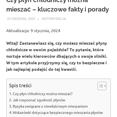
mieszać – kluczowe fakty i porady
22 GRUDNIA, 2023
ATROX
MOTORYZACJA
Aktualizacja: 9 stycznia, 2024
Witaj! Zastanawiasz się, czy możesz mieszać płyny
chłodnicze w swoim pojeździe? To pytanie, które
nurtuje wielu kierowców dbających o swoje silniki.
W tym artykule przyjrzymy się, czy to bezpieczne i
jak najlepiej podejść do tej kwestii.
Spis treści
Czy płyn chłodniczy można mieszać?
Jak rozpoznać zgodność płynów
Ryzyka związane z niewłaściwym mieszaniem
Wskazówki dotyczące bezpiecznego mieszania płynów