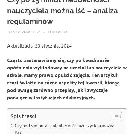
nauczyciela można iść – analiza
regulaminów
23 STYCZNIA, 2024
ATROX
EDUKACJA
Aktualizacja: 23 stycznia, 2024
Często zastanawiamy się, czy po kwadransie
opóźnienia wykładowcy na uczelni lub nauczyciela w
szkole, mamy prawo opuścić zajęcia. Ten artykuł
rzuci światło na różne aspekty tej kwestii, biorąc
pod uwagę zarówno przepisy, jak i zwyczaje
panujące w instytucjach edukacyjnych.
Spis treści
Czy po 15 minutach nieobecności nauczyciela można
iść?