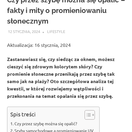
fakty i mity o promieniowaniu
słonecznym
12 STYCZNIA, 2024
ATROX
LIFESTYLE
Aktualizacja: 16 stycznia, 2024
Zastanawiasz się, czy siedząc za oknem, możesz
cieszyć się zdrowym kolorytem skóry? Czy
promienie słoneczne przenikają przez szybę tak
samo jak na plaży? Oto szczegółowa analiza tej
kwestii, w której rozwiejemy wątpliwości i
przekonania na temat opalania się przez szybę.
Spis treści
Czy przez szybę można się opalić?
Szyby samochodowe a promieniowanie UV