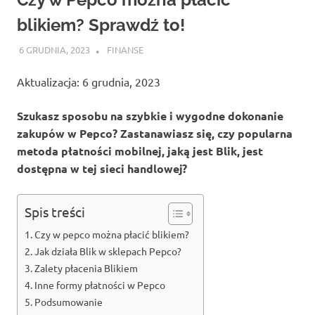
blikiem? Sprawdź to!
6 GRUDNIA, 2023
ATROX
FINANSE
Aktualizacja: 6 grudnia, 2023
Szukasz sposobu na szybkie i wygodne dokonanie
zakupów w Pepco? Zastanawiasz się, czy popularna
metoda płatności mobilnej, jaką jest Blik, jest
dostępna w tej sieci handlowej?
Spis treści
Czy w pepco można płacić blikiem?
Jak działa Blik w sklepach Pepco?
Zalety płacenia Blikiem
Inne formy płatności w Pepco
Podsumowanie