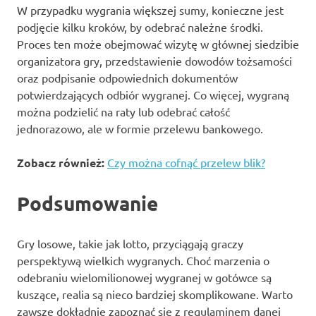
W przypadku wygrania większej sumy, konieczne jest
podjęcie kilku kroków, by odebrać należne środki.
Proces ten może obejmować wizytę w głównej siedzibie
organizatora gry, przedstawienie dowodów tożsamości
oraz podpisanie odpowiednich dokumentów
potwierdzających odbiór wygranej. Co więcej, wygraną
można podzielić na raty lub odebrać całość
jednorazowo, ale w formie przelewu bankowego.
Zobacz również:
Czy można cofnąć przelew blik?
Podsumowanie
Gry losowe, takie jak lotto, przyciągają graczy
perspektywą wielkich wygranych. Choć marzenia o
odebraniu wielomilionowej wygranej w gotówce są
kuszące, realia są nieco bardziej skomplikowane. Warto
zawsze dokładnie zapoznać się z regulaminem danej