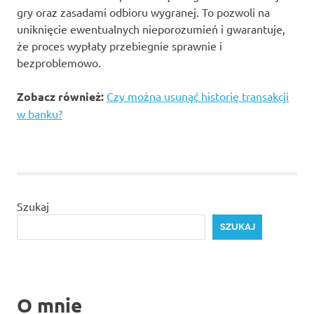
gry oraz zasadami odbioru wygranej. To pozwoli na
uniknięcie ewentualnych nieporozumień i gwarantuje,
że proces wypłaty przebiegnie sprawnie i
bezproblemowo.
Zobacz również:
Czy można usunąć historię transakcji
w banku?
Szukaj
SZUKAJ
O mnie