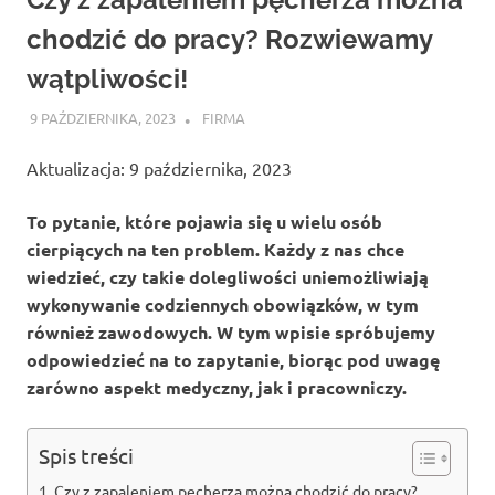
chodzić do pracy? Rozwiewamy
wątpliwości!
9 PAŹDZIERNIKA, 2023
ATROX
FIRMA
Aktualizacja: 9 października, 2023
To pytanie, które pojawia się u wielu osób
cierpiących na ten problem. Każdy z nas chce
wiedzieć, czy takie dolegliwości uniemożliwiają
wykonywanie codziennych obowiązków, w tym
również zawodowych. W tym wpisie spróbujemy
odpowiedzieć na to zapytanie, biorąc pod uwagę
zarówno aspekt medyczny, jak i pracowniczy.
Spis treści
Czy z zapaleniem pęcherza można chodzić do pracy?