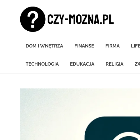
Skip
Czy
to
content
moz
Znamy
się
DOM I WNĘTRZA
FINANSE
FIRMA
LIF
na
wszystkim!
TECHNOLOGIA
EDUKACJA
RELIGIA
Z