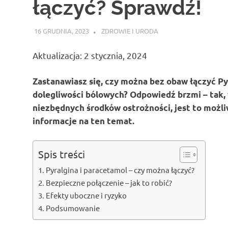
łączyć? Sprawdź!
16 GRUDNIA, 2023
ATROX
ZDROWIE I URODA
Aktualizacja: 2 stycznia, 2024
Zastanawiasz się, czy można bez obaw łączyć Py
dolegliwości bólowych? Odpowiedź brzmi – tak
niezbędnych środków ostrożności, jest to możl
informacje na ten temat.
Spis treści
Pyralgina i paracetamol – czy można łączyć?
Bezpieczne połączenie – jak to robić?
Efekty uboczne i ryzyko
Podsumowanie