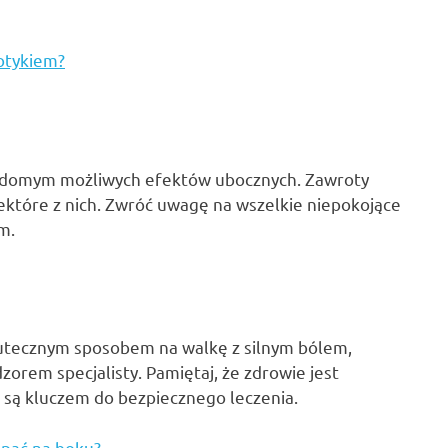
iotykiem?
iadomym możliwych efektów ubocznych. Zawroty
niektóre z nich. Zwróć uwagę na wszelkie niepokojące
m.
kutecznym sposobem na walkę z silnym bólem,
zorem specjalisty. Pamiętaj, że zdrowie jest
ć są kluczem do bezpiecznego leczenia.
spać na boku?