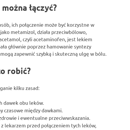
y można łączyć?
posób, ich połączenie może być korzystne w
 jako metamizol, działa przeciwbólowo,
acetamol, czyli acetaminofen, jest lekiem
iała głównie poprzez hamowanie syntezy
mogą zapewnić szybką i skuteczną ulgę w bólu.
to robić?
ganie kilku zasad:
ch dawek obu leków.
py czasowe między dawkami.
zdrowie i ewentualne przeciwwskazania.
ę z lekarzem przed połączeniem tych leków,