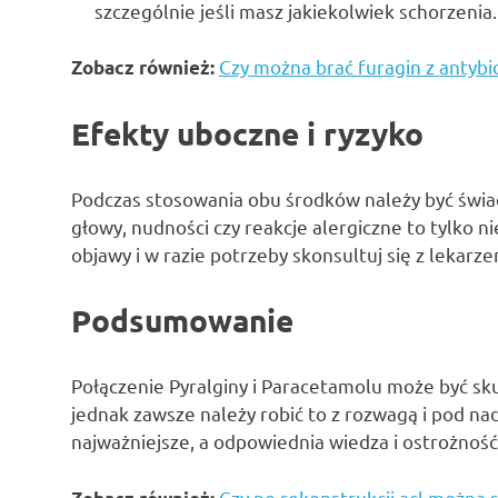
szczególnie jeśli masz jakiekolwiek schorzenia.
Czy można brać furagin z antyb
Zobacz również:
Efekty uboczne i ryzyko
Podczas stosowania obu środków należy być św
głowy, nudności czy reakcje alergiczne to tylko 
objawy i w razie potrzeby skonsultuj się z lekarze
Podsumowanie
Połączenie Pyralginy i Paracetamolu może być s
jednak zawsze należy robić to z rozwagą i pod nad
najważniejsze, a odpowiednia wiedza i ostrożnoś
Czy po rekonstrukcji acl można 