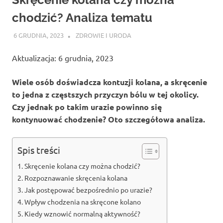
chodzić? Analiza tematu
6 GRUDNIA, 2023
ATROX
ZDROWIE I URODA
Aktualizacja: 6 grudnia, 2023
Wiele osób doświadcza kontuzji kolana, a skręcenie
to jedna z częstszych przyczyn bólu w tej okolicy.
Czy jednak po takim urazie powinno się
kontynuować chodzenie? Oto szczegółowa analiza.
Spis treści
Skręcenie kolana czy można chodzić?
Rozpoznawanie skręcenia kolana
Jak postępować bezpośrednio po urazie?
Wpływ chodzenia na skręcone kolano
Kiedy wznowić normalną aktywność?