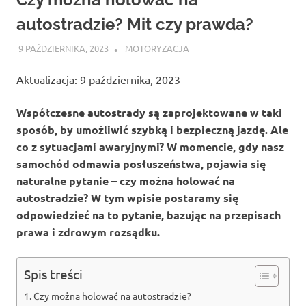
autostradzie? Mit czy prawda?
9 PAŹDZIERNIKA, 2023
ATROX
MOTORYZACJA
Aktualizacja: 9 października, 2023
Współczesne autostrady są zaprojektowane w taki
sposób, by umożliwić szybką i bezpieczną jazdę. Ale
co z sytuacjami awaryjnymi? W momencie, gdy nasz
samochód odmawia posłuszeństwa, pojawia się
naturalne pytanie – czy można holować na
autostradzie? W tym wpisie postaramy się
odpowiedzieć na to pytanie, bazując na przepisach
prawa i zdrowym rozsądku.
Spis treści
Czy można holować na autostradzie?