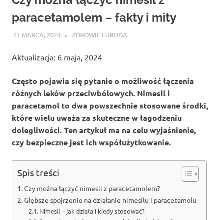
paracetamolem – fakty i mity
21 MARCA, 2024
ATROX
ZDROWIE I URODA
Aktualizacja: 6 maja, 2024
Często pojawia się pytanie o możliwość łączenia
różnych leków przeciwbólowych. Nimesil i
paracetamol to dwa powszechnie stosowane środki,
które wielu uważa za skuteczne w łagodzeniu
dolegliwości. Ten artykuł ma na celu wyjaśnienie,
czy bezpieczne jest ich współużytkowanie.
Spis treści
Czy można łączyć nimesil z paracetamolem?
Głębsze spojrzenie na działanie nimesilu i paracetamolu
Nimesil – jak działa i kiedy stosować?