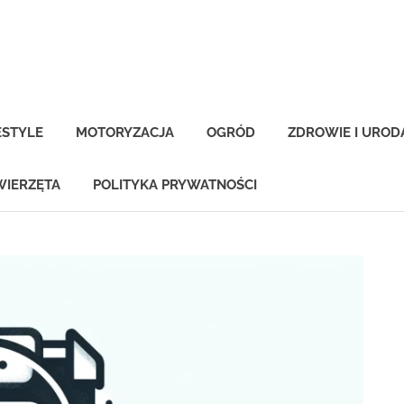
-
na.pl
ESTYLE
MOTORYZACJA
OGRÓD
ZDROWIE I UROD
WIERZĘTA
POLITYKA PRYWATNOŚCI