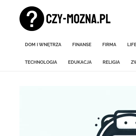
Skip
Czy
to
content
moz
Znamy
się
DOM I WNĘTRZA
FINANSE
FIRMA
LIF
na
wszystkim!
TECHNOLOGIA
EDUKACJA
RELIGIA
Z