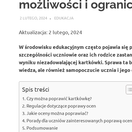
możliwości i ograni
2 LUTEGO, 2024
ATROX
EDUKACJA
Aktualizacja: 2 lutego, 2024
W środowisku edukacyjnym często pojawia się 
szczególności uczniowie oraz ich rodzice zastan
wyniku niezadowalającej kartkówki. Sprawa ta bu
wiedza, ale również samopoczucie ucznia i jego 
Spis treści
Czy można poprawić kartkówkę?
Regulacje dotyczące poprawy ocen
Jakie oceny można poprawiać?
Porady dla uczniów zainteresowanych poprawą oce
Podsumowanie