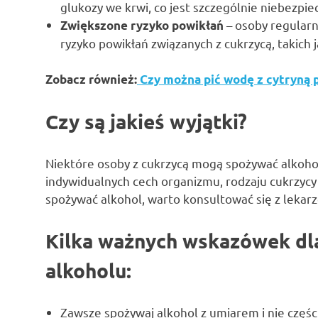
glukozy we krwi, co jest szczególnie niebezpie
– osoby regularn
Zwiększone ryzyko powikłań
ryzyko powikłań związanych z cukrzycą, takich j
Zobacz również:
Czy można pić wodę z cytryną 
Czy są jakieś wyjątki?
Niektóre osoby z cukrzycą mogą spożywać alkohol
indywidualnych cech organizmu, rodzaju cukrzycy o
spożywać alkohol, warto konsultować się z leka
Kilka ważnych wskazówek dl
alkoholu:
Zawsze spożywaj alkohol z umiarem i nie części