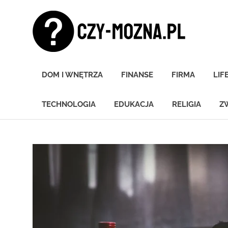
Skip
Czy
to
content
moz
Znamy
się
DOM I WNĘTRZA
FINANSE
FIRMA
LIF
na
wszystkim!
TECHNOLOGIA
EDUKACJA
RELIGIA
Z