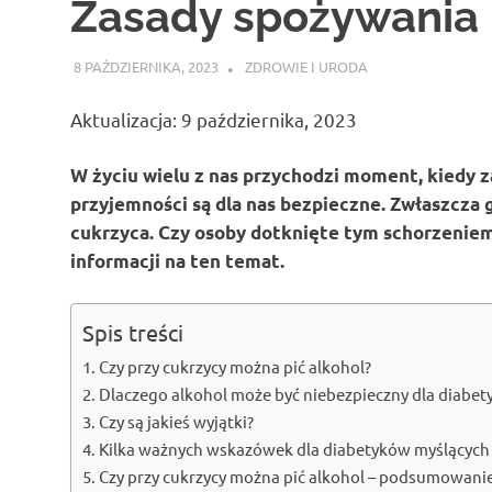
Zasady spożywania
8 PAŹDZIERNIKA, 2023
ATROX
ZDROWIE I URODA
Aktualizacja: 9 października, 2023
W życiu wielu z nas przychodzi moment, kiedy z
przyjemności są dla nas bezpieczne. Zwłaszcza 
cukrzyca. Czy osoby dotknięte tym schorzenie
informacji na ten temat.
Spis treści
Czy przy cukrzycy można pić alkohol?
Dlaczego alkohol może być niebezpieczny dla diabe
Czy są jakieś wyjątki?
Kilka ważnych wskazówek dla diabetyków myślących 
Czy przy cukrzycy można pić alkohol – podsumowani